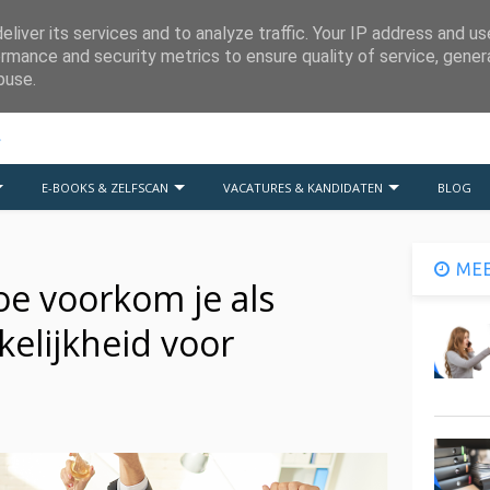
liver its services and to analyze traffic. Your IP address and u
rmance and security metrics to ensure quality of service, gene
buse.
E-BOOKS & ZELFSCAN
VACATURES & KANDIDATEN
BLOG
MEE
oe voorkom je als
elijkheid voor