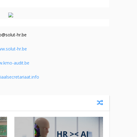
fo@solut-hr.be
w.solut-hr.be
.kmo-audit.be
aalsecretariaat.info