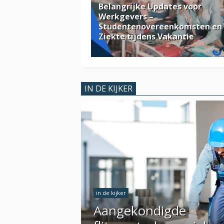
Belangrijke Updates voor
Werkgevers –
Studentenovereenkomsten en
Ziekte tijdens Vakantie
IN DE KIJKER
in de kijker
Aangekondigde