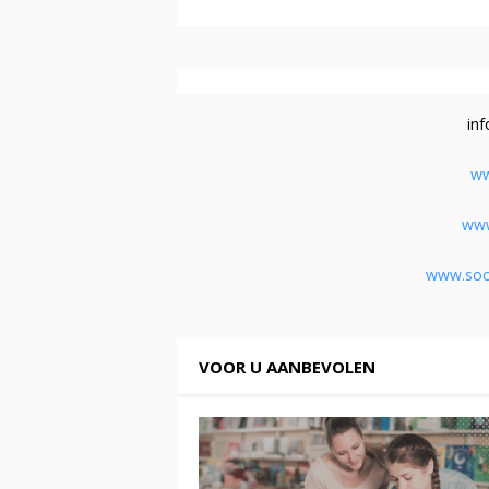
in
ww
www
www.soci
VOOR U AANBEVOLEN