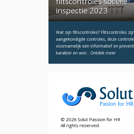
flitscontroles sociale
inspectie 2023
Wat zijn flitscontroles? Flitscontroles zij
aangekondigde controles, deze control
voornamelijk een informatief en prevent
karakter en wor...
Ontdek meer
©
2026
Solut Passion for HR
All rights reserved.