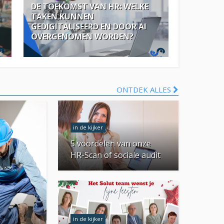
DE TOEKOMST VAN HR: WELKE
TAKEN KUNNEN
GEDIGITALISEERD EN DOOR AI
OVERGENOMEN WORDEN?
ONTDEK ALLES
in de kijker
5 voordelen van onze
HR-Scan of sociale audit
in de kijker