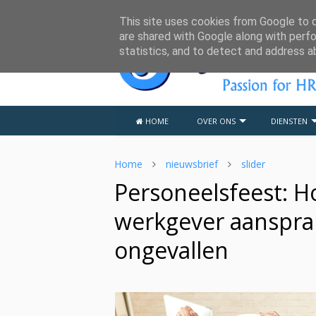
This site uses cookies from Google to de
are shared with Google along with perfo
statistics, and to detect and address a
HOME
OVER ONS
DIENSTEN
Home
nieuwsbrief
slider
Personeelsfeest: H
werkgever aansprak
ongevallen