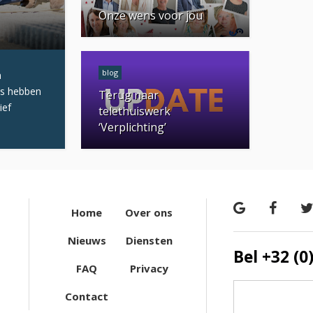
Onze wens voor jou
blog
n
es hebben
Terug naar
ief
telethuiswerk
‘Verplichting’
Home
Over ons
Nieuws
Diensten
Bel +32 (0
FAQ
Privacy
Contact