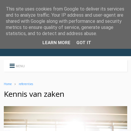
This site uses cookies from Google to deliver its services
and to analyze traffic. Your IP address and user-agent are
shared with Google along with performance and security
metrics to ensure quality of service, generate usage
statistics, and to detect and address abuse.
LEARN MORE
GOT IT
MENU
Home
referenties
Kennis van zaken