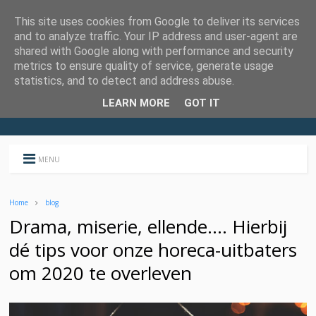
This site uses cookies from Google to deliver its services
and to analyze traffic. Your IP address and user-agent are
shared with Google along with performance and security
metrics to ensure quality of service, generate usage
statistics, and to detect and address abuse.
LEARN MORE
GOT IT
MENU
Home
blog
Drama, miserie, ellende…. Hierbij
dé tips voor onze horeca-uitbaters
om 2020 te overleven