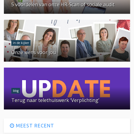
5 voordelen van onze HR-Scan of sociale audit
in de kijker
Onze wens voor jou
blog
Terug naar telethuiswerk ‘Verplichting’
MEEST RECENT