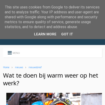
This site uses cookies from Google to deliver its services
and to analyze traffic. Your IP address and user-agent are
shared with Google along with performance and security
metrics to ensure quality of service, generate usage
statistics, and to detect and address abuse.
LEARN MORE
GOT IT
MENU
Home
nieuws
nieuwsbrief
Wat te doen bij warm weer op het
werk?