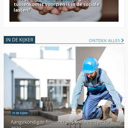
tussenkomst voorzien is in de sociale
lasten?
IN DE KIJKER
ONTDEK ALLES
in de kijker
Aangekondigde flitscontroles sociale inspectie