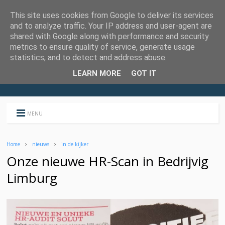
This site uses cookies from Google to deliver its services
and to analyze traffic. Your IP address and user-agent are
shared with Google along with performance and security
metrics to ensure quality of service, generate usage
statistics, and to detect and address abuse.
LEARN MORE
GOT IT
MENU
Home
nieuws
in de kijker
Onze nieuwe HR-Scan in Bedrijvig
Limburg