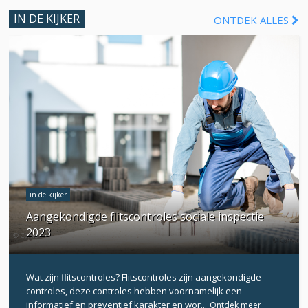
IN DE KIJKER
ONTDEK ALLES
in de kijker
Aangekondigde flitscontroles sociale inspectie
2023
Wat zijn flitscontroles? Flitscontroles zijn aangekondigde
controles, deze controles hebben voornamelijk een
informatief en preventief karakter en wor...
Ontdek meer