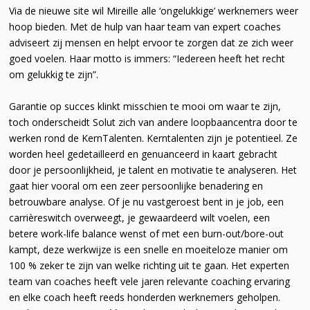
Via de nieuwe site wil Mireille alle ‘ongelukkige’ werknemers weer
hoop bieden. Met de hulp van haar team van expert coaches
adviseert zij mensen en helpt ervoor te zorgen dat ze zich weer
goed voelen. Haar motto is immers: “Iedereen heeft het recht
om gelukkig te zijn”.
Garantie op succes klinkt misschien te mooi om waar te zijn,
toch onderscheidt Solut zich van andere loopbaancentra door te
werken rond de KernTalenten. Kerntalenten zijn je potentieel. Ze
worden heel gedetailleerd en genuanceerd in kaart gebracht
door je persoonlijkheid, je talent en motivatie te analyseren. Het
gaat hier vooral om een zeer persoonlijke benadering en
betrouwbare analyse. Of je nu vastgeroest bent in je job, een
carrièreswitch overweegt, je gewaardeerd wilt voelen, een
betere work-life balance wenst of met een burn-out/bore-out
kampt, deze werkwijze is een snelle en moeiteloze manier om
100 % zeker te zijn van welke richting uit te gaan. Het experten
team van coaches heeft vele jaren relevante coaching ervaring
en elke coach heeft reeds honderden werknemers geholpen.